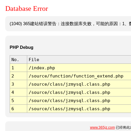
Database Error
(1040) 365建站错误警告：连接数据库失败，可能的原因：1、数
PHP Debug
No.
File
1
/index.php
2
/source/function/function_extend.php
3
/source/class/jzmysql.class.php
4
/source/class/jzmysql.class.php
5
/source/class/jzmysql.class.php
6
/source/class/jzmysql.class.php
www.365jz.com
已经将此