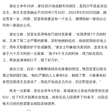
谢女士本年29岁，家住四川省成都市武侯区，是四川平昌县东说
念主。和丈夫贺某融会于2020年7月10日，2021年5月20日结婚，婚
后育有一女，同期，贺某和前妻还有一个女儿，渊博指标一家告白公
司和一家诞生公司。
谢女士称，贺某在其孕珠技巧就对其家暴，“在我孕珠7个月的时
候，又来了第二次严重的家暴。其时他姆妈也在，他就把我按在地上
打，用冬天取暖的炉子告成砸我。”谢女士印象较为真切的，是发生在
孩子六个月大时的一次家暴。“孩子6个月大的时候，用刀砍在我头
上，两条血淋淋的口子，缝了好几针。”
谢女士说，自后一直断断续续存在家暴的情况，惟恐贺某以致当
着父母的面打她。“相比严重的人人暴有5次，都报了警，小家暴有好
多照旧莫得主见策动了，我也不知说念几许次，归正即是好多。”
终末一次家暴，发生在本年4月份，形成谢女士多处内脏受伤住进
ICU，住了8天才脱离生命危急，前前后后入院调养了50多天，出院后
每天日间仍然需要去病院采纳调养。