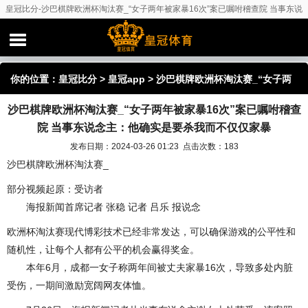
皇冠比分-沙巴棋牌欧洲杯淘汰赛_“女子两年被家暴16次”案已嘱咐稽查院 当事东说
念主：他确实是要杀我而不仅仅家暴
你的位置：
皇冠比分
>
皇冠app
> 沙巴棋牌欧洲杯淘汰赛_“女子两
沙巴棋牌欧洲杯淘汰赛_“女子两年被家暴16次”案已嘱咐稽查
年被家暴16次”案已嘱咐稽查院 当事东说念主：他确实是要杀我而
院 当事东说念主：他确实是要杀我而不仅仅家暴
不仅仅家暴
发布日期：2024-03-26 01:23 点击次数：183
沙巴棋牌欧洲杯淘汰赛_
部分视频起原：受访者
海报新闻首席记者 张稳 记者 吕乐 报说念
欧洲杯淘汰赛现代博彩技术已经非常发达，可以确保游戏的公平性和
随机性，让每个人都有公平的机会赢得奖金。
本年6月，成都一女子称两年间被丈夫家暴16次，导致多处内脏
受伤，一期间激励宽阔网友体恤。