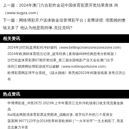
上一篇：
2024年澳门六合彩炸金花中国体育彩票开奖结果查体.询
（www.sugza.com）
下一篇：
网络博彩开户送体验金信誉博彩平台 | 老鹰讲授: 塔图姆的懊
恼太多了 他认为他是凯特琳-克拉克吗?
相关资讯
2024年沙巴轮盘博彩对冲好做吗（www.bettingcrownzonezonezone.com）
2024年欧洲杯体育投注记录_超等经典 | 麦肯锡46种经典想考分析框架！
沙巴轮盘体育彩票67期开奖结果_第三届全国电影产业大会在澳门出手
排列三棋牌网站博彩游戏可以破解（www.noblesportszone.com）
欧博彩票网足球平台系统_《战火骁雄》将亮相2023年科隆游戏展 发售日历公
布
热点资讯
申博博彩迷_冲突26万! 2023年上半年重庆江北外洋机场港口收支境流量改换
高
iba现金网新浪体育彩票走势图表_战略好多, 谁齐玩不外的三个星座女
菠菜网 9977123平台2018世界杯变欧洲杯 | “一火羊补牢”一文太精彩了, 简直
念念象力丰富