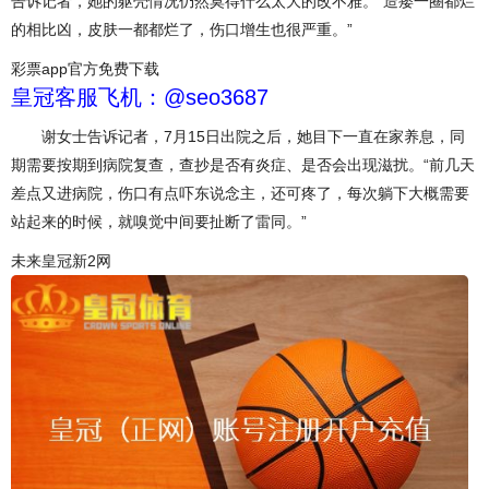
告诉记者，她的躯壳情况仍然莫得什么太大的改不雅。“造瘘一圈都烂
的相比凶，皮肤一都都烂了，伤口增生也很严重。”
彩票app官方免费下载
皇冠客服飞机：@seo3687
谢女士告诉记者，7月15日出院之后，她目下一直在家养息，同
期需要按期到病院复查，查抄是否有炎症、是否会出现滋扰。“前几天
差点又进病院，伤口有点吓东说念主，还可疼了，每次躺下大概需要
站起来的时候，就嗅觉中间要扯断了雷同。”
未来皇冠新2网