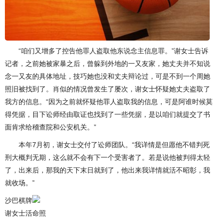
“咱们又增多了控告他罪人盗取他东说念主信息罪。”谢女士告诉
记者，之前她被家暴之后，曾躲到外地的一又友家，她丈夫并不知说
念一又友的具体地址，技巧她也没和丈夫辩论过，可是不到一个周她
照旧被找到了。肖似的情况曾发生了屡次，谢女士怀疑她丈夫盗取了
我方的信息。“因为之前就怀疑他罪人盗取我的信息，可是阿谁时候莫
得凭据，目下讼师经由取证也找到了一些凭据，是以咱们就提交了书
面肯求给稽查院和公安机关。”
本年7月初，谢女士交付了讼师团队。“我详情是但愿他不错判死
刑大概判无期，这么就不会有下一个受害者了。若是说他被判得太轻
了，出来后，那我的天下末日就到了，他出来我详情就活不昭彰，我
就收场。”
沙巴棋牌
谢女士活命照