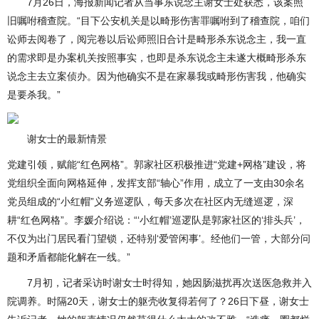
7月26日，海报新闻记者从当事东说念主谢女士处获悉，该案照
旧嘱咐稽查院。“目下公安机关是以畸形伤害罪嘱咐到了稽查院，咱们
讼师去阅卷了，阅完卷以后讼师照旧合计是畸形杀东说念主，我一直
的需求即是办案机关按照事实，也即是杀东说念主未遂大概畸形杀东
说念主去立案侦办。因为他确实不是在家暴我或畸形伤害我，他确实
是要杀我。”
谢女士的最新情景
党建引领，赋能“红色网格”。郭家社区积极推进“党建+网格”建设，将
党组织全面向网格延伸，发挥支部“轴心”作用，成立了一支由30余名
党员组成的“小红帽”义务巡逻队，每天多次在社区内无缝巡逻，深
耕“红色网格”。李媛介绍说：“‘小红帽’巡逻队是郭家社区的‘排头兵’，
不仅为出门居民看门望锁，还特别‘爱管闲事’。经他们一管，大部分问
题和矛盾都能化解在一线。”
7月初，记者采访时谢女士时得知，她因肠滋扰再次送医急救并入
院调养。时隔20天，谢女士的躯壳收复得若何了？26日下昼，谢女士