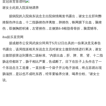
皇冠体育靠谱吗
谢女士此前入院采纳调养
据病院的入院病东说念主出院病情阐发书露出，谢女士左肝利弊
挫裂伤伴出血，十二指肠挫伤伴离散，肺挫伤，蛛网膜下出血，脑挫
伤，双侧胸腔积液，左肾挫伤，左侧第6-8根肋骨骨折，脑震憾等。
iba娱乐直营网
据成都市公安局武侯分辩局于5月12日出具的一份果决意见奉告
书露出，该局指派相关东说念主员对谢女士腹部伤情进行果决，谢女
士腹部损害达到重伤二级标准。“内脏出血，肝、脾、胃、肾、十二指
肠这些都坏了，肠子相比严重，告成断了。目下在肚子上头作念了一
个东说念主工造瘘，一直挂着一个袋子开云电子游戏，终点容易出现
肠滋扰，是以也不成吃东西，经常要输养分液、喝养分粉。”谢女士
说。