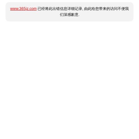
www.365jz.com
已经将此出错信息详细记录, 由此给您带来的访问不便我
们深感歉意.