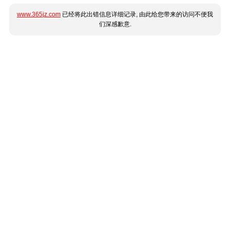
www.365jz.com
已经将此出错信息详细记录, 由此给您带来的访问不便我
们深感歉意.