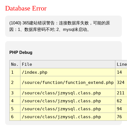
Database Error
(1040) 365建站错误警告：连接数据库失败，可能的原
因：1、数据库密码不对; 2、mysql未启动。
PHP Debug
No.
File
Line
1
/index.php
14
2
/source/function/function_extend.php
324
3
/source/class/jzmysql.class.php
211
4
/source/class/jzmysql.class.php
62
5
/source/class/jzmysql.class.php
94
6
/source/class/jzmysql.class.php
76