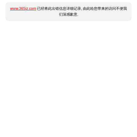
www.365jz.com
已经将此出错信息详细记录, 由此给您带来的访问不便我
们深感歉意.