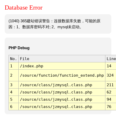
Database Error
(1040) 365建站错误警告：连接数据库失败，可能的原
因：1、数据库密码不对; 2、mysql未启动。
PHP Debug
No.
File
Line
1
/index.php
14
2
/source/function/function_extend.php
324
3
/source/class/jzmysql.class.php
211
4
/source/class/jzmysql.class.php
62
5
/source/class/jzmysql.class.php
94
6
/source/class/jzmysql.class.php
76