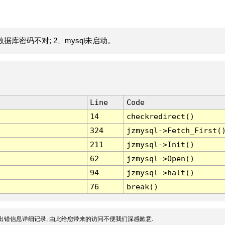
据库密码不对; 2、mysql未启动。
Line
Code
14
checkredirect()
324
jzmysql->Fetch_First(
211
jzmysql->Init()
62
jzmysql->Open()
94
jzmysql->halt()
76
break()
出错信息详细记录, 由此给您带来的访问不便我们深感歉意.