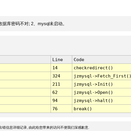
据库密码不对; 2、mysql未启动。
Line
Code
14
checkredirect()
324
jzmysql->Fetch_First(
211
jzmysql->Init()
62
jzmysql->Open()
94
jzmysql->halt()
76
break()
出错信息详细记录, 由此给您带来的访问不便我们深感歉意.