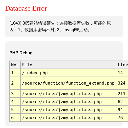
Database Error
(1040) 365建站错误警告：连接数据库失败，可能的原
因：1、数据库密码不对; 2、mysql未启动。
PHP Debug
No.
File
Line
1
/index.php
14
2
/source/function/function_extend.php
324
3
/source/class/jzmysql.class.php
211
4
/source/class/jzmysql.class.php
62
5
/source/class/jzmysql.class.php
94
6
/source/class/jzmysql.class.php
76