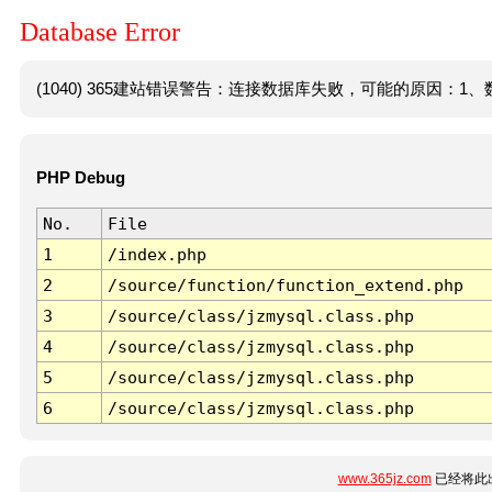
Database Error
(1040) 365建站错误警告：连接数据库失败，可能的原因：1、数
PHP Debug
No.
File
1
/index.php
2
/source/function/function_extend.php
3
/source/class/jzmysql.class.php
4
/source/class/jzmysql.class.php
5
/source/class/jzmysql.class.php
6
/source/class/jzmysql.class.php
www.365jz.com
已经将此