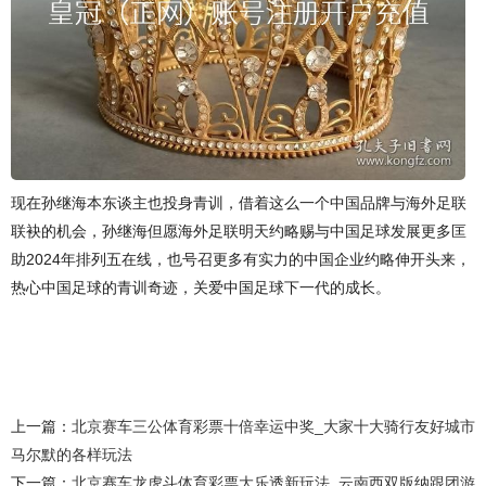
现在孙继海本东谈主也投身青训，借着这么一个中国品牌与海外足联
联袂的机会，孙继海但愿海外足联明天约略赐与中国足球发展更多匡
助2024年排列五在线，也号召更多有实力的中国企业约略伸开头来，
热心中国足球的青训奇迹，关爱中国足球下一代的成长。
上一篇：
北京赛车三公体育彩票十倍幸运中奖_大家十大骑行友好城市
马尔默的各样玩法
下一篇：
北京赛车龙虎斗体育彩票大乐透新玩法_云南西双版纳跟团游