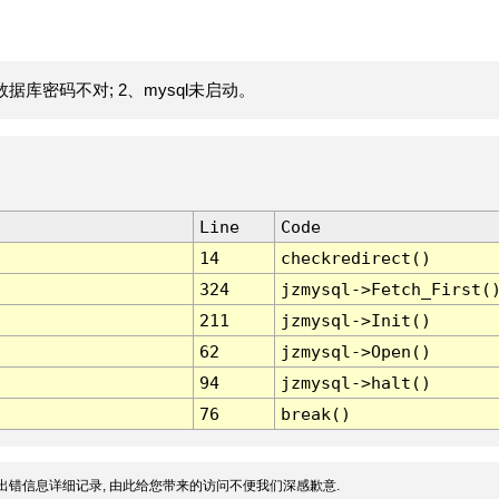
据库密码不对; 2、mysql未启动。
Line
Code
14
checkredirect()
324
jzmysql->Fetch_First(
211
jzmysql->Init()
62
jzmysql->Open()
94
jzmysql->halt()
76
break()
出错信息详细记录, 由此给您带来的访问不便我们深感歉意.