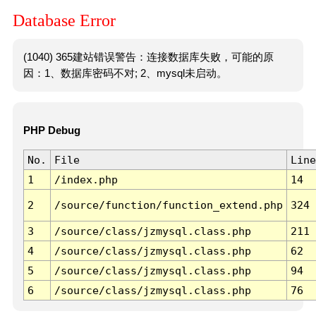
Database Error
(1040) 365建站错误警告：连接数据库失败，可能的原
因：1、数据库密码不对; 2、mysql未启动。
PHP Debug
No.
File
Line
1
/index.php
14
2
/source/function/function_extend.php
324
3
/source/class/jzmysql.class.php
211
4
/source/class/jzmysql.class.php
62
5
/source/class/jzmysql.class.php
94
6
/source/class/jzmysql.class.php
76