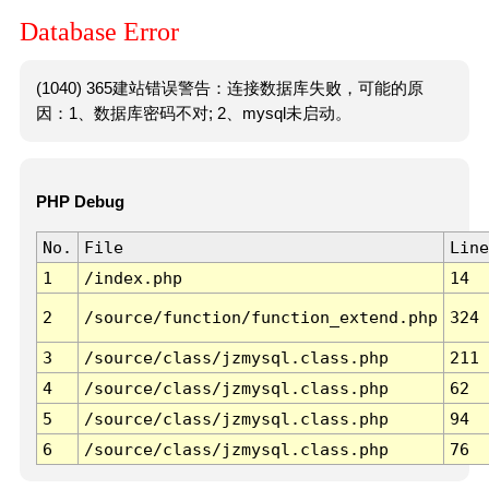
Database Error
(1040) 365建站错误警告：连接数据库失败，可能的原
因：1、数据库密码不对; 2、mysql未启动。
PHP Debug
No.
File
Line
1
/index.php
14
2
/source/function/function_extend.php
324
3
/source/class/jzmysql.class.php
211
4
/source/class/jzmysql.class.php
62
5
/source/class/jzmysql.class.php
94
6
/source/class/jzmysql.class.php
76