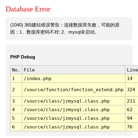
Database Error
(1040) 365建站错误警告：连接数据库失败，可能的原
因：1、数据库密码不对; 2、mysql未启动。
PHP Debug
No.
File
Line
1
/index.php
14
2
/source/function/function_extend.php
324
3
/source/class/jzmysql.class.php
211
4
/source/class/jzmysql.class.php
62
5
/source/class/jzmysql.class.php
94
6
/source/class/jzmysql.class.php
76