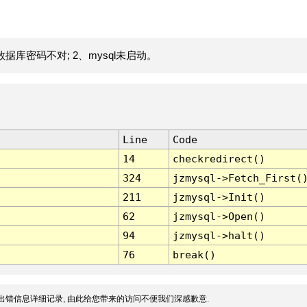
据库密码不对; 2、mysql未启动。
Line
Code
14
checkredirect()
324
jzmysql->Fetch_First(
211
jzmysql->Init()
62
jzmysql->Open()
94
jzmysql->halt()
76
break()
出错信息详细记录, 由此给您带来的访问不便我们深感歉意.