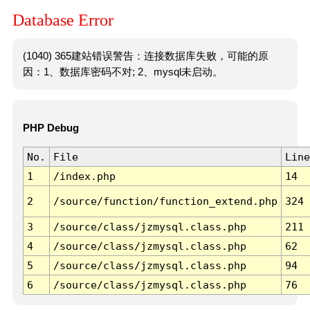
Database Error
(1040) 365建站错误警告：连接数据库失败，可能的原
因：1、数据库密码不对; 2、mysql未启动。
PHP Debug
No.
File
Line
1
/index.php
14
2
/source/function/function_extend.php
324
3
/source/class/jzmysql.class.php
211
4
/source/class/jzmysql.class.php
62
5
/source/class/jzmysql.class.php
94
6
/source/class/jzmysql.class.php
76