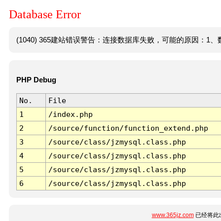
Database Error
(1040) 365建站错误警告：连接数据库失败，可能的原因：1、数
PHP Debug
No.
File
1
/index.php
2
/source/function/function_extend.php
3
/source/class/jzmysql.class.php
4
/source/class/jzmysql.class.php
5
/source/class/jzmysql.class.php
6
/source/class/jzmysql.class.php
www.365jz.com
已经将此