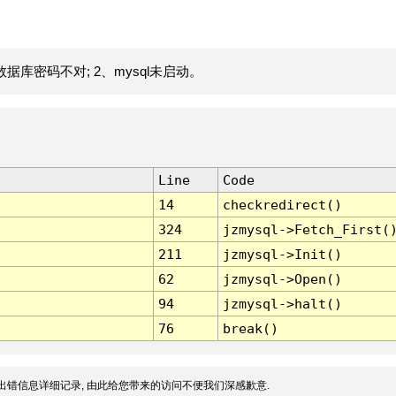
据库密码不对; 2、mysql未启动。
Line
Code
14
checkredirect()
324
jzmysql->Fetch_First(
211
jzmysql->Init()
62
jzmysql->Open()
94
jzmysql->halt()
76
break()
出错信息详细记录, 由此给您带来的访问不便我们深感歉意.