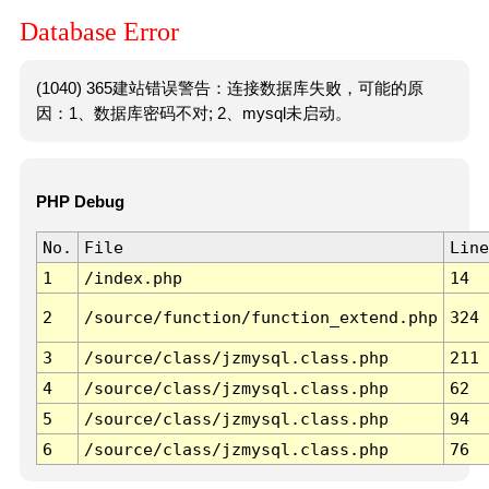
Database Error
(1040) 365建站错误警告：连接数据库失败，可能的原
因：1、数据库密码不对; 2、mysql未启动。
PHP Debug
No.
File
Line
1
/index.php
14
2
/source/function/function_extend.php
324
3
/source/class/jzmysql.class.php
211
4
/source/class/jzmysql.class.php
62
5
/source/class/jzmysql.class.php
94
6
/source/class/jzmysql.class.php
76