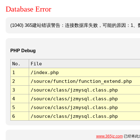
Database Error
(1040) 365建站错误警告：连接数据库失败，可能的原因：1、数
PHP Debug
No.
File
1
/index.php
2
/source/function/function_extend.php
3
/source/class/jzmysql.class.php
4
/source/class/jzmysql.class.php
5
/source/class/jzmysql.class.php
6
/source/class/jzmysql.class.php
www.365jz.com
已经将此