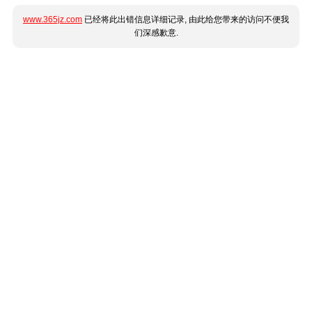
www.365jz.com
已经将此出错信息详细记录, 由此给您带来的访问不便我
们深感歉意.