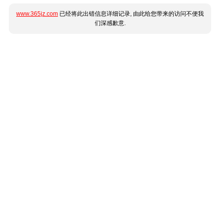
www.365jz.com
已经将此出错信息详细记录, 由此给您带来的访问不便我
们深感歉意.