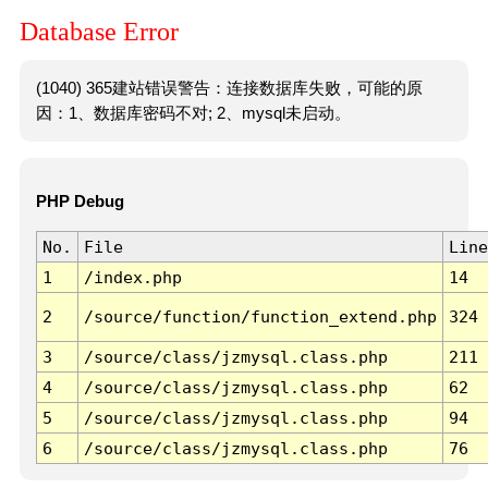
Database Error
(1040) 365建站错误警告：连接数据库失败，可能的原
因：1、数据库密码不对; 2、mysql未启动。
PHP Debug
No.
File
Line
1
/index.php
14
2
/source/function/function_extend.php
324
3
/source/class/jzmysql.class.php
211
4
/source/class/jzmysql.class.php
62
5
/source/class/jzmysql.class.php
94
6
/source/class/jzmysql.class.php
76