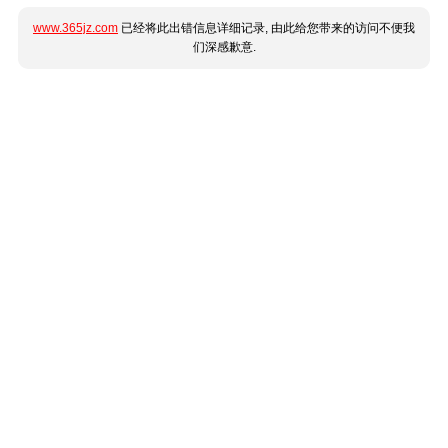
www.365jz.com
已经将此出错信息详细记录, 由此给您带来的访问不便我
们深感歉意.