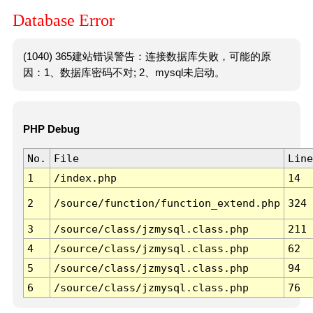
Database Error
(1040) 365建站错误警告：连接数据库失败，可能的原
因：1、数据库密码不对; 2、mysql未启动。
PHP Debug
No.
File
Line
1
/index.php
14
2
/source/function/function_extend.php
324
3
/source/class/jzmysql.class.php
211
4
/source/class/jzmysql.class.php
62
5
/source/class/jzmysql.class.php
94
6
/source/class/jzmysql.class.php
76